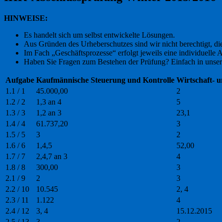
HINWEISE:
Es handelt sich um selbst entwickelte Lösungen.
Aus Gründen des Urheberschutzes sind wir nicht berechtigt, d
Im Fach „Geschäftsprozesse“ erfolgt jeweils eine individuelle
Haben Sie Fragen zum Bestehen der Prüfung? Einfach in unse
Aufgabe
Kaufmännische Steuerung und Kontrolle
Wirtschaft- 
1.1 / 1
45.000,00
2
1.2 / 2
1,3 an 4
5
1.3 / 3
1,2 an 3
23,1
1.4 / 4
61.737,20
3
1.5 / 5
3
2
1.6 / 6
1,4,5
52,00
1.7 / 7
2,4,7 an 3
4
1.8 / 8
300,00
3
2.1 / 9
2
3
2.2 / 10
10.545
2, 4
2.3 / 11
1.122
4
2.4 / 12
3, 4
15.12.2015
2.5 / 13
3
2