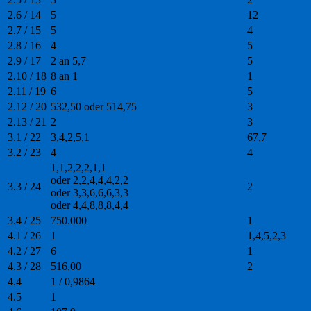
2.6 / 14
5
12
2.7 / 15
5
4
2.8 / 16
4
5
2.9 / 17
2 an 5,7
5
2.10 / 18
8 an 1
1
2.11 / 19
6
5
2.12 / 20
532,50 oder 514,75
3
2.13 / 21
2
3
3.1 / 22
3,4,2,5,1
67,7
3.2 / 23
4
4
1,1,2,2,2,1,1
oder 2,2,4,4,4,2,2
3.3 / 24
2
oder 3,3,6,6,6,3,3
oder 4,4,8,8,8,4,4
3.4 / 25
750.000
1
4.1 / 26
1
1,4,5,2,3
4.2 / 27
6
1
4.3 / 28
516,00
2
4.4
1 / 0,9864
4.5
1